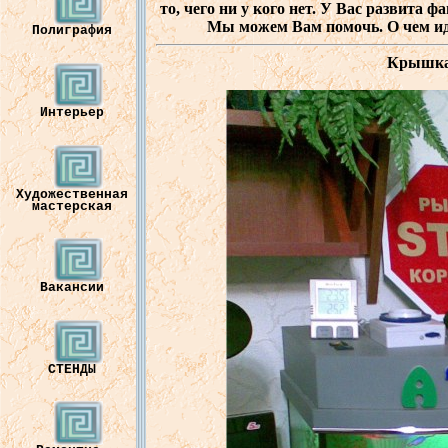
то
,
чего
ни
у
кого
нет. У В
ас
развита
фа
Мы
можем
В
ам
помочь
. О чем
и
Полиграфия
Крышк
Интерьер
Художественная
мастерская
Вакансии
СТЕНДЫ