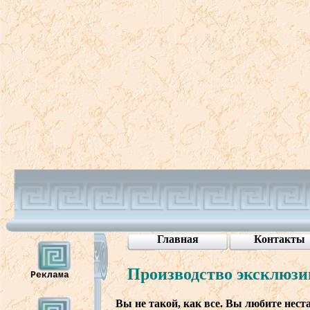
Главная
Контакты
Произ
в
одст
во
эксклюзи
Реклама
Вы
не
такой
, как в
се
. Вы
любите
нест