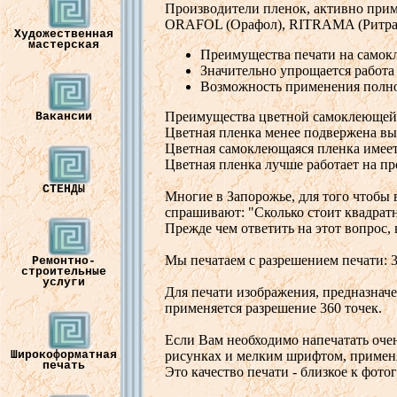
Произ
в
одители
пленок
,
акти
в
но
при
ORAFOL
(
Орафол
),
RITRAMA
(
Ритр
Художественная
мастерская
Преимущест
ва
печати
на
самок
Значительно
упрощается
работа
В
озможность
применения
полн
Преимущест
ва цв
етной
самоклеющей
Вакансии
Цв
етная
пленка
менее
подв
ержена
в
ы
Цв
етная
самоклеющаяся
пленка
имее
Цв
етная
пленка
лучше
работает
на
пр
СТЕНДЫ
Многие
в
Запорожье
, для
того
чтобы
спраши
вают: "
Сколько
стоит
кв
адрат
Прежде
чем
от
в
етить
на
этот
в
опрос
,
Мы
печатаем
с
разрешением
печати
: 
Ремонтно-
строительные
услуги
Для
печати
изображения
,
предназнач
применяется
разрешение
360
точек
.
Если
В
ам
необходимо
напечатать
оче
р
и
сунках
и
мелким
шрифтом
,
примен
Широкоформатная
печать
Это
качест
во
печати
-
близкое
к
фотог