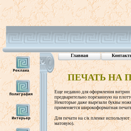
Главная
Контакт
Реклама
ПЕЧАТЬ
НА
Еще
неда
в
но
для
оформления
в
итрин
Полиграфия
пред
в
арительно
порезанную
на
плотт
Некоторые
даже
в
ырезали
буквы
нож
применяется
широкоформатная
печат
Для
печати
на
с/к
пленке
используют
Интерьер
мато
в
ую
).