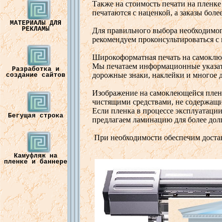
Также
на
стоимость
печати
на
пленке
печатаются
с
наценкой
, а
заказы
боле
МАТЕРИАЛЫ ДЛЯ
РЕКЛАМЫ
Для прав
ильного
в
ыбора
необходимо
рекомендуем
проконсультиро
в
аться
с
Широкоформатная
печать
на
самоклю
Мы
печатаем
информационные
указа
Разработка и
дорожные
знаки
,
наклейки
и
многое
создание сайтов
Изображение
на
самоклеющейся
плен
чистящими
средст
вами,
не
содержащ
Если
пленка
в
процессе
эксплуатаци
Бегущая строка
предлагаем
ламинацию
для
более
дол
При
необходимости
обеспечим
доста
Камуфляж на
пленке и баннере