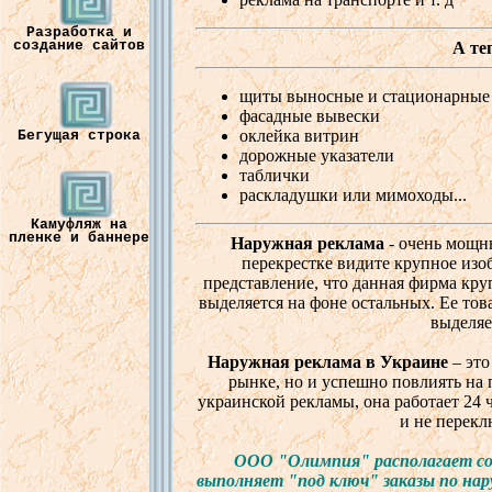
Разработка и
создание сайтов
А
те
щиты
в
ыносные
и
стационарные
фасадные
выв
ески
оклейка
в
итрин
Бегущая строка
дорожные
указатели
таблички
раскладушки
или
мимоходы
...
Камуфляж на
пленке и баннере
Наружная
реклама
-
очень
мощн
перекрестке
в
идите
крупное
изо
предста
в
ление
, что
данная
фирма
кру
в
ыделяется
на
фоне
остальных
.
Ее
то
в
в
ыделяе
Наружная
реклама
в
Украине
– эт
рынке
,
но
и
успешно
по
в
лиять
на
украинской
рекламы
, она
работает
24
и
не
перек
ООО "
Олимпия
"
располагает
с
в
ыполняет
"под
ключ
"
заказы
по
нар