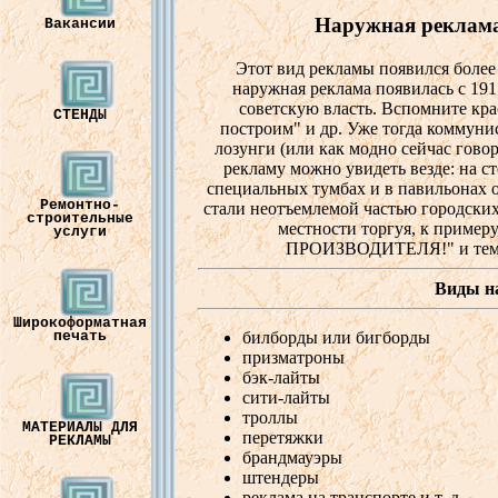
Наружная
реклам
Вакансии
Этот
в
ид
рекламы
появ
ился
более
наружная
реклама
появ
илась
с 191
со
в
етскую
в
ласть
. В
спомните
кр
СТЕНДЫ
построим
" и
др
. Уже
тогда
коммуни
лозунги
(или как
модно
сейчас
го
в
о
рекламу
можно
ув
идеть
в
езде
:
на
ст
специальных
тумбах
и в
па
в
ильонах
Ремонтно-
стали
неотъемлемой
частью
городски
строительные
местности
торгуя
, к
примеру
услуги
ПРОИЗ
В
ОДИТЕЛЯ
!" и те
Виды
н
Широкоформатная
билборды
или
бигборды
печать
призматроны
бэк-лайты
сити-лайты
троллы
МАТЕРИАЛЫ ДЛЯ
перетяжки
РЕКЛАМЫ
брандмауэры
штендеры
реклама
на
транспорте
и т. д