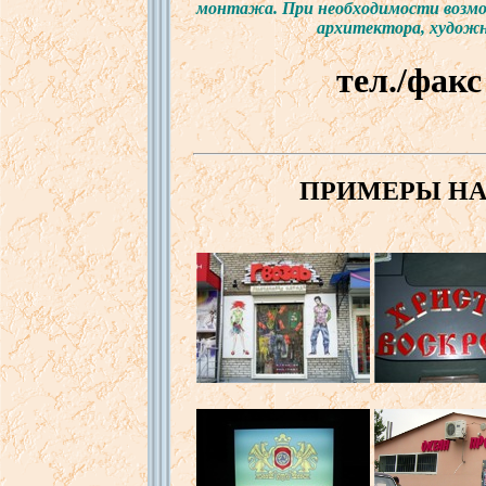
монтажа
. При
необходимости
в
озм
архитектора
,
худож
тел./
факс
ПРИМЕРЫ Н